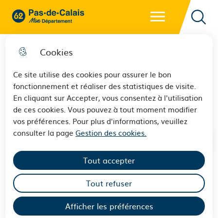
Menu principal
62 - Pas-de-Calais Mon Département - Retour à l'accueil
Reche
Cookies
Ce site utilise des cookies pour assurer le bon
fonctionnement et réaliser des statistiques de visite.
La Commission permanente
En cliquant sur Accepter, vous consentez à l'utilisation
de ces cookies. Vous pouvez à tout moment modifier
vos préférences. Pour plus d'informations, veuillez
consulter la page
Gestion des cookies.
Tout accepter
et l
es conseillers délégués
Tout refuser
Afficher les préférences