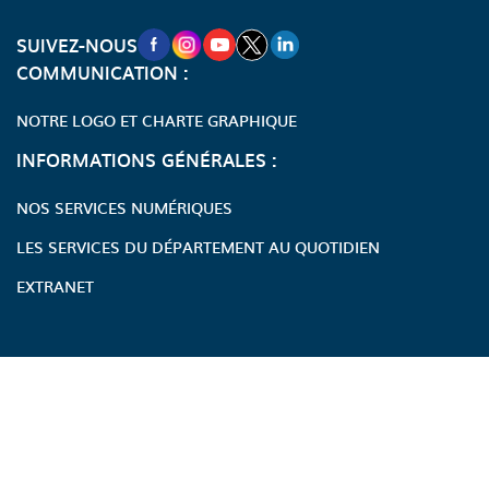
NOUVELLE FENÊTRE VERS LA PAGE FA
NOUVELLE FENÊTRE VERS LA PAGE
NOUVELLE FENÊTRE VERS LA P
NOUVELLE FENÊTRE VERS LA
NOUVELLE FENÊTRE VERS
SUIVEZ-NOUS
COMMUNICATION :
NOTRE LOGO ET CHARTE GRAPHIQUE
INFORMATIONS GÉNÉRALES :
NOS SERVICES NUMÉRIQUES
LES SERVICES DU DÉPARTEMENT AU QUOTIDIEN
EXTRANET
Accessibilité : partiellement conforme
Écoconception
Mentions légales
Modalités relatives aux cookies
Publicité des actes administratifs
Plan du site