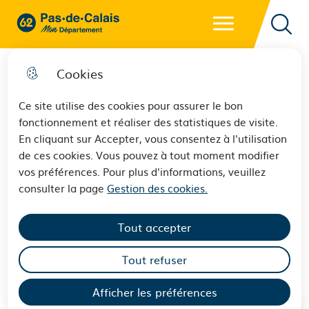
Menu principal
62 - Pas-de-Calais Mon Département - Retour à l'accueil
Reche
Cookies
Ce site utilise des cookies pour assurer le bon
fonctionnement et réaliser des statistiques de visite.
Profitez des vacances pour
En cliquant sur Accepter, vous consentez à l'utilisation
de ces cookies. Vous pouvez à tout moment modifier
découvrir la médiathèque
vos préférences. Pour plus d'informations, veuillez
numérique du Département du
consulter la page
Gestion des cookies.
Pas-de-Calais.
Tout accepter
Culture
Tout refuser
Afficher les préférences