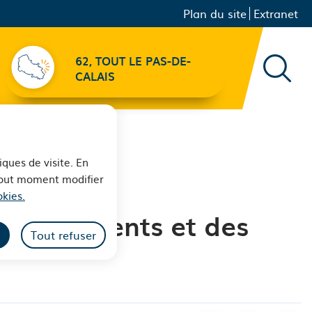
Menu principal
Navigation
Plan du site
Extranet
secondaire
62, TOUT LE PAS-DE-
Recher
CALAIS
iques de visite. En
 tout moment modifier
kies.
leurs parents et des
Tout refuser