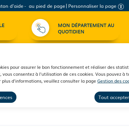
ton d'aide
au pied de page
Personnaliser la page
LE
MON DÉPARTEMENT AU
QUOTIDIEN
ookies pour assurer le bon fonctionnement et réaliser des statist
, vous consentez à l'utilisation de ces cookies. Vous pouvez à
 plus d'informations, veuillez consulter la page
Gestion des coo
l'écoute des jeunes, de 
rences
Tout accepter