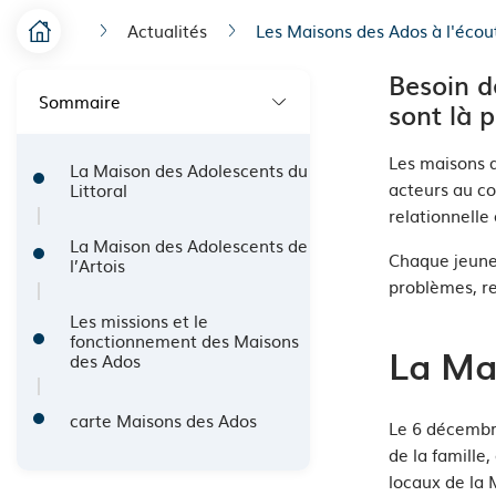
Actualités
Les Maisons des Ados à l'écout
F
Accueil
Besoin d
i
Sommaire
sont là 
l
Les maisons d
d
La Maison des Adolescents du
acteurs au co
Littoral
'
relationnelle 
La Maison des Adolescents de
A
Chaque jeun
l’Artois
problèmes, rec
r
Les missions et le
i
fonctionnement des Maisons
La Mai
des Ados
a
n
carte Maisons des Ados
Le 6 décembre
de la famille
e
locaux de la 