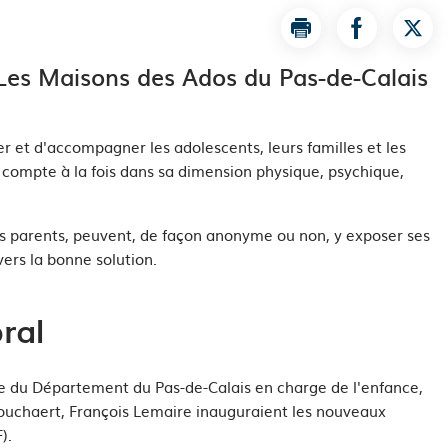
Imprimer la page L
Partager la
Part
? Les Maisons des Ados du Pas-de-Calais
r et d'accompagner les adolescents, leurs familles et les
n compte à la fois dans sa dimension physique, psychique,
s
parents, peuvent, de façon anonyme ou non, y exposer ses
 vers la bonne solution.
oral
e du Département du Pas-de-Calais en charge de l'enfance,
 Louchaert, François Lemaire inauguraient les nouveaux
F).