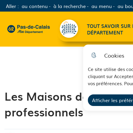
Aller :
au contenu
à la recherche
au menu
au bou
Menu principal
TOUT SAVOIR SUR 
62 - Pas-de-Calais Mon Département - Retour à l'accueil
DÉPARTEMENT
Cookies
Ce site utilise des c
cliquant sur Accepter
vos préférences. Pour
Les Maisons des Ados à 
Afficher les préfé
professionnels