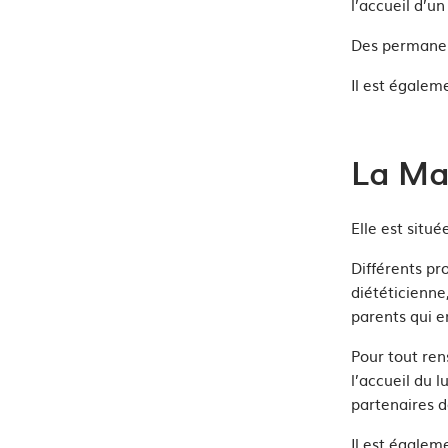
l’accueil d’u
Des permanenc
Il est égalem
La Mai
Elle est situ
Différents pr
diététicienne
parents qui e
Pour tout ren
l’accueil
du l
partenaires d
Il est égalem