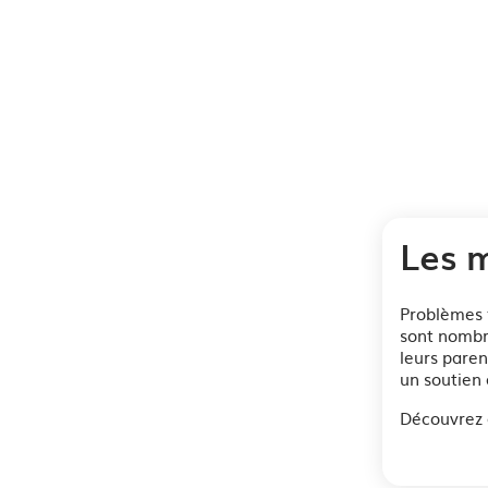
Les m
Problèmes f
sont nombre
leurs paren
un soutien 
Découvrez e