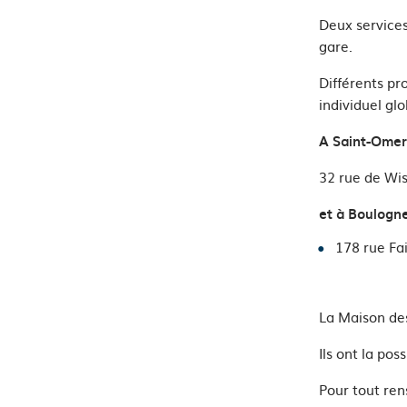
Deux services
gare.
Différents pr
individuel gl
A Saint-Omer
32 rue de Wis
et à Boulogn
178 rue Fa
La Maison des
Ils ont la pos
Pour tout ren