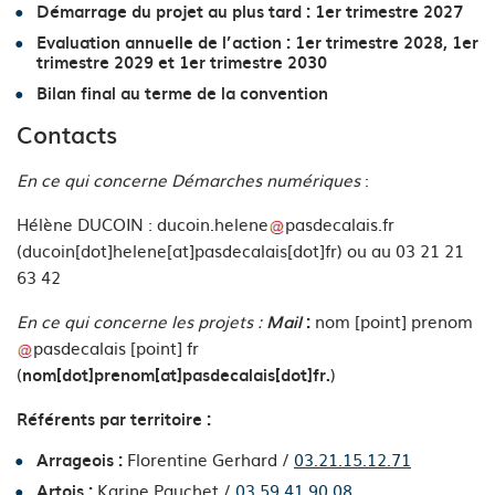
Démarrage du projet au plus tard : 1er trimestre 2027
Evaluation annuelle de l’action : 1er trimestre 2028, 1er
trimestre 2029 et 1er trimestre 2030
Bilan final au terme de la convention
Contacts
En ce qui concerne Démarches numériques
:
Hélène DUCOIN :
ducoin
.
helene
pasdecalais
.
fr
(ducoin[dot]helene[at]pasdecalais[dot]fr)
ou au 03 21 21
63 42
En ce qui concerne les projets :
nom
[point]
prenom
Mail
:
pasdecalais
[point]
fr
(
)
nom[dot]prenom[at]pasdecalais[dot]fr.
Référents par territoire :
Florentine Gerhard /
03.21.15.12.71
Arrageois :
Karine Pauchet /
03.59.41.90.08
Artois :