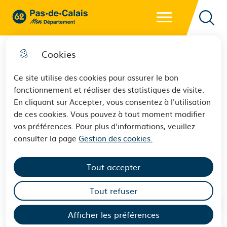
Menu principal
62 - Pas-de-Calais Mon Département - Retour à l'accueil
Reche
Cookies
Ce site utilise des cookies pour assurer le bon
fonctionnement et réaliser des statistiques de visite.
Appel à candidatures 2026 :
En cliquant sur Accepter, vous consentez à l'utilisation
de ces cookies. Vous pouvez à tout moment modifier
Axe 1 - Espaces témoins
vos préférences. Pour plus d'informations, veuillez
aménagés en aides techniques
consulter la page
Gestion des cookies.
et domotiques
Tout accepter
Tout refuser
Afficher les préférences