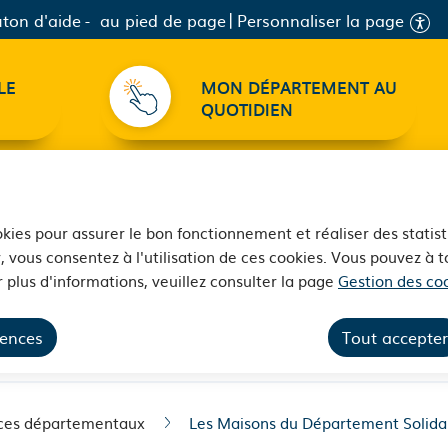
ton d'aide
au pied de page
Personnaliser la page
LE
MON DÉPARTEMENT AU
QUOTIDIEN
ookies pour assurer le bon fonctionnement et réaliser des statist
, vous consentez à l'utilisation de ces cookies. Vous pouvez à
 plus d'informations, veuillez consulter la page
Gestion des coo
ment Solidarité (MDS) -
rences
Tout accepter
ices départementaux
Les Maisons du Département Solidar