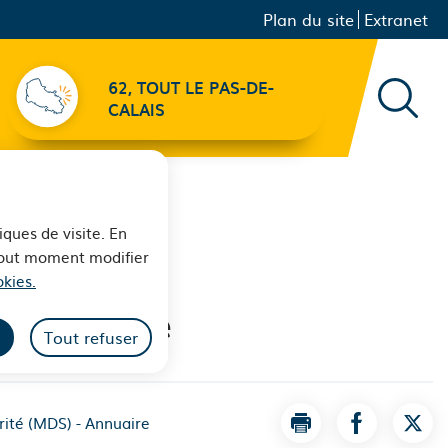
Menu principal
Navigation
Plan du site
Extranet
secondaire
62, TOUT LE PAS-DE-
Recher
CALAIS
iques de visite. En
 tout moment modifier
kies.
 Annuaire
Tout refuser
ité (MDS) - Annuaire
Imprimer la page L
Partager la
Part