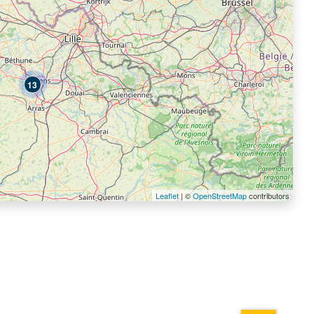
13
Leaflet
| ©
OpenStreetMap
contributors