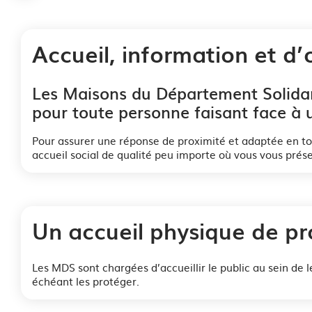
i
l
Accueil, information et d’
d
Les Maisons du Département Solidari
'
pour toute personne faisant face à u
A
Pour assurer une réponse de proximité et adaptée en to
r
accueil social de qualité peu importe où vous vous prés
i
a
Un accueil physique de pr
n
e
Les MDS sont chargées d’accueillir le public au sein de le
échéant les protéger.