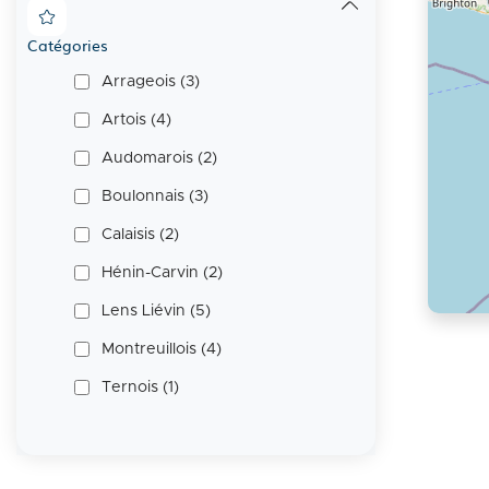
Catégories
Arrageois (3)
Artois (4)
Audomarois (2)
Boulonnais (3)
Calaisis (2)
Hénin-Carvin (2)
Lens Liévin (5)
Voir
les
Montreuillois (4)
point
Ternois (1)
d'int
en
form
texte