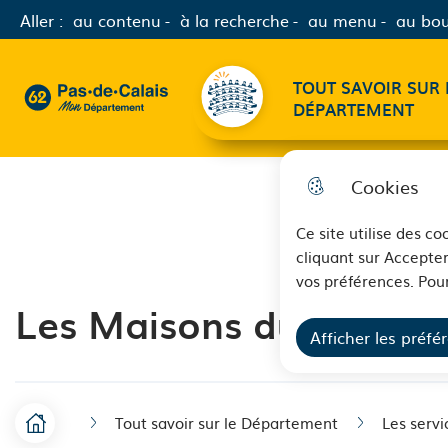
Aller :
au contenu
à la recherche
au menu
au bou
Menu principal
TOUT SAVOIR SUR 
62 - Pas-de-Calais Mon Département - Retour à l'accueil
DÉPARTEMENT
Cookies
Ce site utilise des c
cliquant sur Accepter
vos préférences. Pour
Les Maisons du Départe
Afficher les préfé
Tout savoir sur le Département
Les serv
F
Accueil