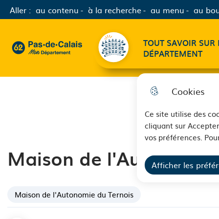
Aller :
au contenu
à la recherche
au menu
au bou
Menu principal
TOUT SAVOIR SUR 
62 - Pas-de-Calais Mon Département - Retour à l'accueil
DÉPARTEMENT
Cookies
Ce site utilise des c
cliquant sur Accepter
vos préférences. Pour
Maison de l'Autonomie 
Afficher les préfé
Maison de l'Autonomie du Ternois