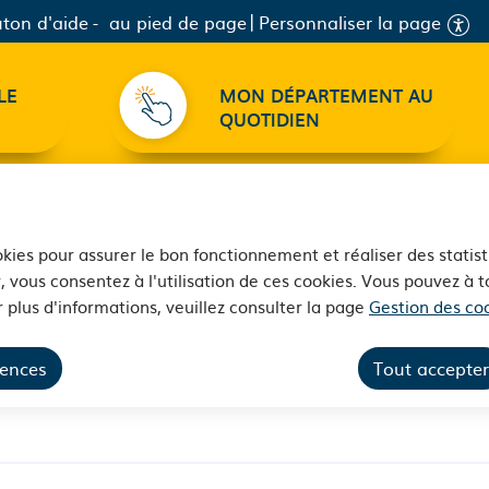
ton d'aide
au pied de page
Personnaliser la page
LE
MON DÉPARTEMENT AU
QUOTIDIEN
ookies pour assurer le bon fonctionnement et réaliser des statist
, vous consentez à l'utilisation de ces cookies. Vous pouvez à
 plus d'informations, veuillez consulter la page
Gestion des coo
du Ternois
rences
Tout accepter