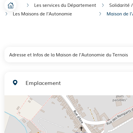
Les services du Département
Solidarité 
Accueil
F
Les Maisons de l’Autonomie
Maison de l
i
l
d
Adresse et Infos de la Maison de l'Autonomie du Ternois
'
A
r
Emplacement
i
a
+
n
−
e