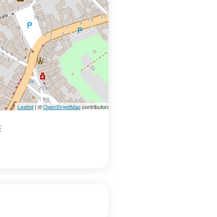
Leaflet
| ©
OpenStreetMap
contributors
E