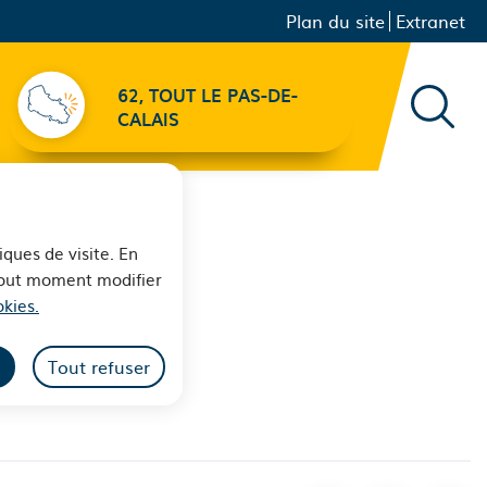
Menu principal
Navigation
Plan du site
Extranet
secondaire
62, TOUT LE PAS-DE-
Recher
CALAIS
iques de visite. En
 tout moment modifier
kies.
Tout refuser