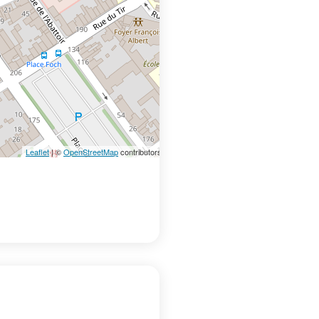
Leaflet
| ©
OpenStreetMap
contributors