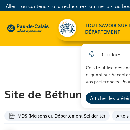
Aller :
au contenu
à la recherche
au menu
au bou
Menu principal
TOUT SAVOIR SUR 
62 - Pas-de-Calais Mon Département - Retour à l'accueil
DÉPARTEMENT
Cookies
Ce site utilise des c
cliquant sur Accepter
vos préférences. Pour
Site de Béthune
Afficher les préfé
MDS (Maisons du Département Solidarité)
Artois