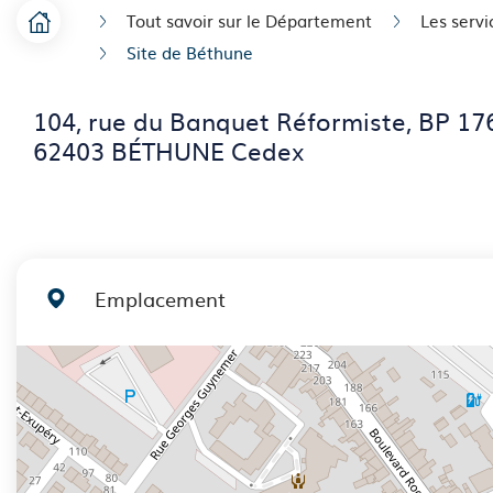
Tout savoir sur le Département
Les serv
Accueil
F
Site de Béthune
i
104, rue du Banquet Réformiste, BP 1
l
62403 BÉTHUNE Cedex
d
'
A
r
Emplacement
i
a
+
−
n
e