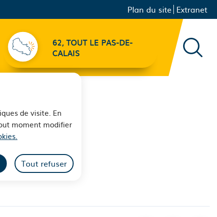
Menu principal
Navigation
Plan du site
Extranet
secondaire
62, TOUT LE PAS-DE-
Recher
CALAIS
iques de visite. En
 tout moment modifier
kies.
Tout refuser