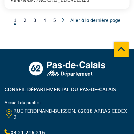
Page courante
Aller à la page
Aller à la page
Aller à la page
Aller à la page
1
2
3
4
5
Aller à la dernière page
Remonte
A propos du département
CONSEIL DÉPARTEMENTAL DU PAS-DE-CALAIS
Accueil du public :
RUE FERDINAND-BUISSON, 62018 ARRAS CEDEX
9
03 21 216 216