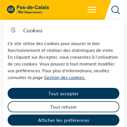
Menu principal
62 - Pas-de-Calais Mon Département - Retour à l'accueil
Reche
Cookies
Ce site utilise des cookies pour assurer le bon
fonctionnement et réaliser des statistiques de visite.
Les Maisons du Département
En cliquant sur Accepter, vous consentez à l'utilisation
de ces cookies. Vous pouvez à tout moment modifier
Solidarité (MDS) - Annuaire
vos préférences. Pour plus d'informations, veuillez
consulter la page
Gestion des cookies.
Tout accepter
Tout refuser
Afficher les préférences
Accueil, information et