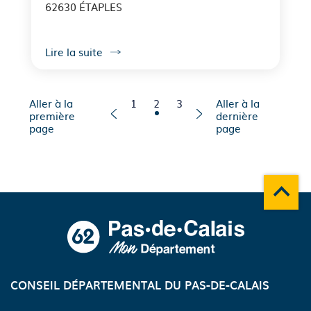
62630 ÉTAPLES
Lire la suite
Aller à la page
Page courante
Aller à la page
Aller à la
1
2
3
Aller à la
première
dernière
page
page
Remonte
A propos du département
CONSEIL DÉPARTEMENTAL DU PAS-DE-CALAIS